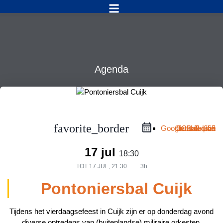
Agenda
favorite_border
Google Calendar
Outlook Live
Outlook 365
iCal Export
17 jul
18:30
TOT
17 JUL, 21:30
3h
Pontoniersbal Cuijk
Tijdens het vierdaagsefeest in Cuijk zijn er op donderdag avond
diverse optredens van (buitenlandse) miliraire orkesten.