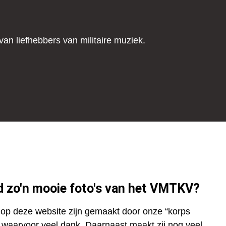
van liefhebbers van militaire muziek.
jd zo'n mooie foto's van het VMTKV?
d op deze website zijn gemaakt door onze “korps
, waarvoor veel dank. Daarnaast maakt zij nog veel