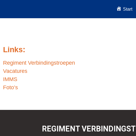
Start
Links:
Regiment Verbindingstroepen
Vacatures
IMMS
Foto’s
REGIMENT VERBINDINGS­