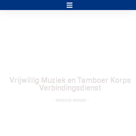
Vrijwillig Muziek en Tamboer Korps
Verbindingsdienst
- musicis nexum -